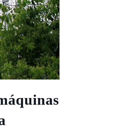
 máquinas
a