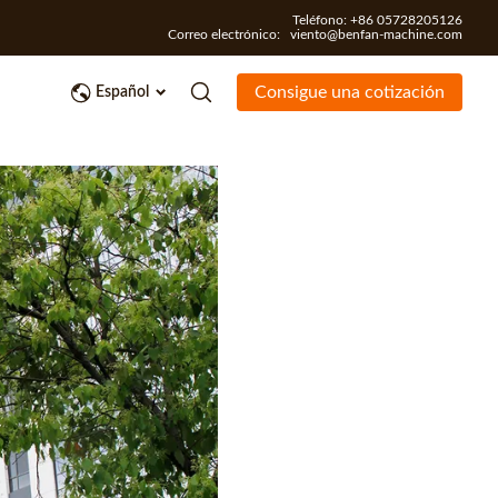
Teléfono: +86 05728205126
Correo electrónico:
viento@benfan-machine.com
Contáctenos
Consigue una cotización
Español