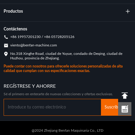
Sobre nosotros
Productos
Tecnología
Máquina de moldeo rotacional
Contáctenos
+86 19957201230 / +86 05728205126
Principales logros
Moldes rotacionales
viento@benfan-machine.com
Solicitud
No.318 Xinghe Road, ciudad de Yuyue, condado de Deqing, ciudad de
Pickleball moldeado por rotación
Huzhou, provincia de Zhejiang.
Caso de personalización
Puede contar con nosotros para ofrecerle soluciones personalizadas de alta
calidad que cumplan con sus especificaciones exactas.
Noticias de la Industria
REGÍSTRESE Y AHORRE
Sé el primero en enterarte de nuevas colecciones y ofertas exclusivas.
Suscribir
@2024 Zhejiang Benfan Maquinaria Co., LTD